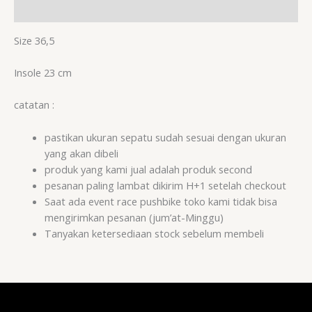
Cek Ongkir
Size 36,5
Insole 23 cm
catatan :
pastikan ukuran sepatu sudah sesuai dengan ukuran
yang akan dibeli
produk yang kami jual adalah produk second
pesanan paling lambat dikirim H+1 setelah checkout
Saat ada event race pushbike toko kami tidak bisa
mengirimkan pesanan (jum’at-Minggu)
Tanyakan ketersediaan stock sebelum membeli