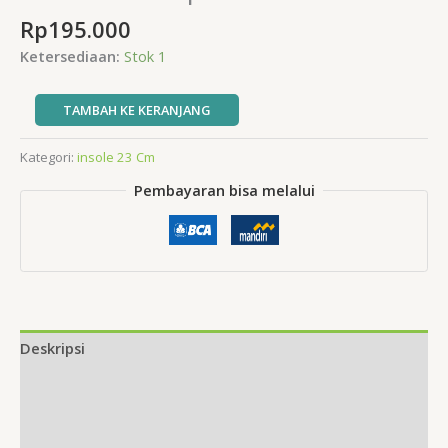
Rp
195.000
Ketersediaan:
Stok 1
Kuantitas
TAMBAH KE KERANJANG
Underarmor
putih
Kategori:
insole 23 Cm
insole
Pembayaran bisa melalui
23
cm
Deskripsi
Informasi Tambahan
Ulasan (0)