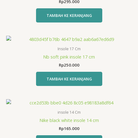
Rp
295.000
I
I
TAMBAH KE KERANJANG
S
S
K
K
Insole 17 Cm
Nb soft pink insole 17 cm
Rp
250.000
TAMBAH KE KERANJANG
insole 14 Cm
Nike black white insole 14 cm
Rp
165.000