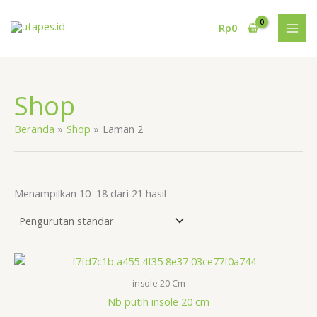
Lewati
Obral
Obral
ke
Rp
0
R
R
konten
Shop
Beranda
Shop
Laman 2
K
K
Menampilkan 10–18 dari 21 hasil
G
G
insole 20 Cm
Nb putih insole 20 cm