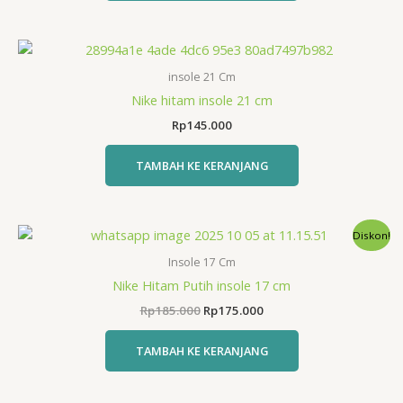
insole 21 Cm
Nike hitam insole 21 cm
Rp
145.000
TAMBAH KE KERANJANG
Diskon!
Insole 17 Cm
Nike Hitam Putih insole 17 cm
Harga
Harga
Rp
185.000
Rp
175.000
aslinya
saat
adalah:
ini
TAMBAH KE KERANJANG
Rp185.000.
adalah:
Rp175.000.